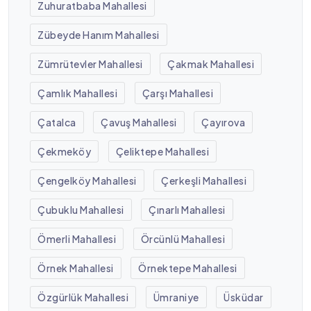
Zuhuratbaba Mahallesi
Zübeyde Hanım Mahallesi
Zümrütevler Mahallesi
Çakmak Mahallesi
Çamlık Mahallesi
Çarşı Mahallesi
Çatalca
Çavuş Mahallesi
Çayırova
Çekmeköy
Çeliktepe Mahallesi
Çengelköy Mahallesi
Çerkeşli Mahallesi
Çubuklu Mahallesi
Çınarlı Mahallesi
Ömerli Mahallesi
Örcünlü Mahallesi
Örnek Mahallesi
Örnektepe Mahallesi
Özgürlük Mahallesi
Ümraniye
Üsküdar