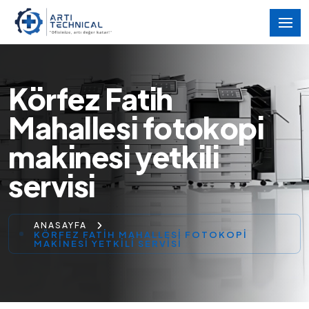
Körfez Fatih
Mahallesi fotokopi
makinesi yetkili
servisi
ANASAYFA
KÖRFEZ FATIH MAHALLESI FOTOKOPI
MAKINESI YETKILI SERVISI