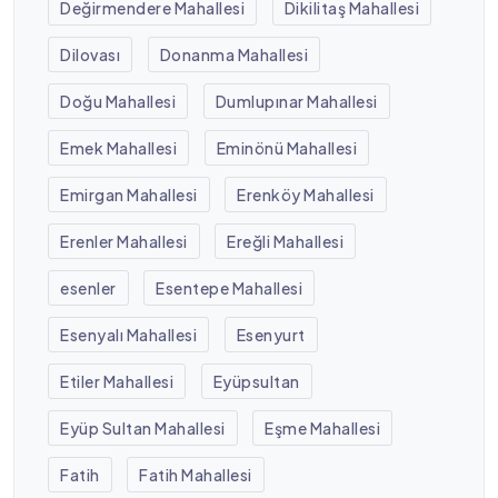
Değirmendere Mahallesi
Dikilitaş Mahallesi
Dilovası
Donanma Mahallesi
Doğu Mahallesi
Dumlupınar Mahallesi
Emek Mahallesi
Eminönü Mahallesi
Emirgan Mahallesi
Erenköy Mahallesi
Erenler Mahallesi
Ereğli Mahallesi
esenler
Esentepe Mahallesi
Esenyalı Mahallesi
Esenyurt
Etiler Mahallesi
Eyüpsultan
Eyüp Sultan Mahallesi
Eşme Mahallesi
Fatih
Fatih Mahallesi