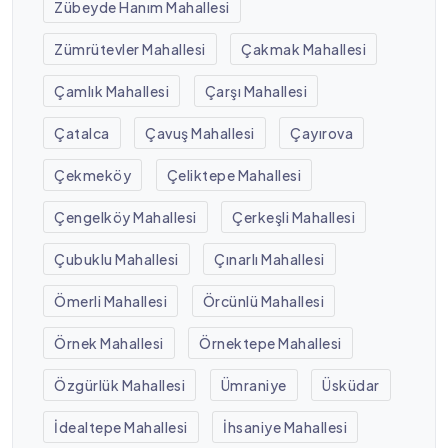
Zübeyde Hanım Mahallesi
Zümrütevler Mahallesi
Çakmak Mahallesi
Çamlık Mahallesi
Çarşı Mahallesi
Çatalca
Çavuş Mahallesi
Çayırova
Çekmeköy
Çeliktepe Mahallesi
Çengelköy Mahallesi
Çerkeşli Mahallesi
Çubuklu Mahallesi
Çınarlı Mahallesi
Ömerli Mahallesi
Örcünlü Mahallesi
Örnek Mahallesi
Örnektepe Mahallesi
Özgürlük Mahallesi
Ümraniye
Üsküdar
İdealtepe Mahallesi
İhsaniye Mahallesi