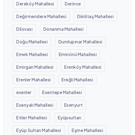
Dereköy Mahallesi
Derince
Değirmendere Mahallesi
Dikilitaş Mahallesi
Dilovası
Donanma Mahallesi
Doğu Mahallesi
Dumlupınar Mahallesi
Emek Mahallesi
Eminönü Mahallesi
Emirgan Mahallesi
Erenköy Mahallesi
Erenler Mahallesi
Ereğli Mahallesi
esenler
Esentepe Mahallesi
Esenyalı Mahallesi
Esenyurt
Etiler Mahallesi
Eyüpsultan
Eyüp Sultan Mahallesi
Eşme Mahallesi