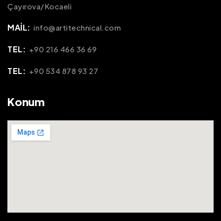
Çayırova/Kocaeli
MAIL:
info@artitechnical.com
TEL:
+90 216 466 36 69
TEL:
+90 534 878 93 27
Konum