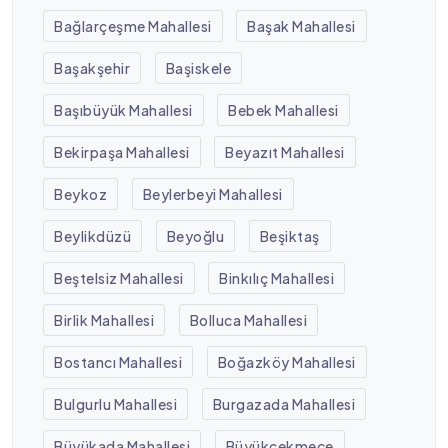
Bağlarçeşme Mahallesi
Başak Mahallesi
Başakşehir
Başiskele
Başıbüyük Mahallesi
Bebek Mahallesi
Bekirpaşa Mahallesi
Beyazıt Mahallesi
Beykoz
Beylerbeyi Mahallesi
Beylikdüzü
Beyoğlu
Beşiktaş
Beştelsiz Mahallesi
Binkılıç Mahallesi
Birlik Mahallesi
Bolluca Mahallesi
Bostancı Mahallesi
Boğazköy Mahallesi
Bulgurlu Mahallesi
Burgazada Mahallesi
Büyükada Mahallesi
Büyükçekmece