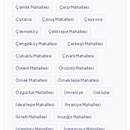
Çamlık Mahallesi
Çarşı Mahallesi
Çatalca
Çavuş Mahallesi
Çayırova
Çekmeköy
Çeliktepe Mahallesi
Çengelköy Mahallesi
Çerkeşli Mahallesi
Çubuklu Mahallesi
Çınarlı Mahallesi
Ömerli Mahallesi
Örcünlü Mahallesi
Örnek Mahallesi
Örnektepe Mahallesi
Özgürlük Mahallesi
Ümraniye
Üsküdar
İdealtepe Mahallesi
İhsaniye Mahallesi
İkitelli Mahallesi
İnceğiz Mahallesi
İslambey Mahallesi
İsmetpaşa Mahallesi