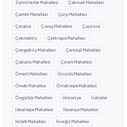
Zümrütevler Mahallesi
Çakmak Mahallesi
Çamlık Mahallesi
Çarşı Mahallesi
Çatalca
Çavuş Mahallesi
Çayırova
Çekmeköy
Çeliktepe Mahallesi
Çengelköy Mahallesi
Çerkeşli Mahallesi
Çubuklu Mahallesi
Çınarlı Mahallesi
Ömerli Mahallesi
Örcünlü Mahallesi
Örnek Mahallesi
Örnektepe Mahallesi
Özgürlük Mahallesi
Ümraniye
Üsküdar
İdealtepe Mahallesi
İhsaniye Mahallesi
İkitelli Mahallesi
İnceğiz Mahallesi