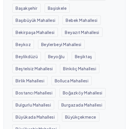
Başakşehir
Başiskele
Başıbüyük Mahallesi
Bebek Mahallesi
Bekirpaşa Mahallesi
Beyazıt Mahallesi
Beykoz
Beylerbeyi Mahallesi
Beylikdüzü
Beyoğlu
Beşiktaş
Beştelsiz Mahallesi
Binkılıç Mahallesi
Birlik Mahallesi
Bolluca Mahallesi
Bostancı Mahallesi
Boğazköy Mahallesi
Bulgurlu Mahallesi
Burgazada Mahallesi
Büyükada Mahallesi
Büyükçekmece
Büyükşehir Mahallesi