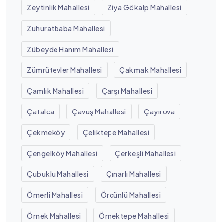
Zeytinlik Mahallesi
Ziya Gökalp Mahallesi
Zuhuratbaba Mahallesi
Zübeyde Hanım Mahallesi
Zümrütevler Mahallesi
Çakmak Mahallesi
Çamlık Mahallesi
Çarşı Mahallesi
Çatalca
Çavuş Mahallesi
Çayırova
Çekmeköy
Çeliktepe Mahallesi
Çengelköy Mahallesi
Çerkeşli Mahallesi
Çubuklu Mahallesi
Çınarlı Mahallesi
Ömerli Mahallesi
Örcünlü Mahallesi
Örnek Mahallesi
Örnektepe Mahallesi