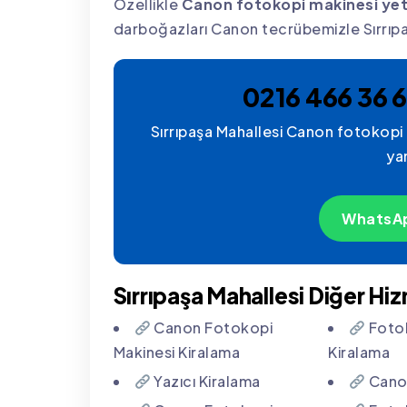
Özellikle
Canon fotokopi makinesi yetki
darboğazları Canon tecrübemizle Sırrıp
0216 466 36 6
Sırrıpaşa Mahallesi Canon fotokopi ma
ya
WhatsAp
Sırrıpaşa Mahallesi Diğer Hi
Canon Fotokopi
Fotok
Makinesi Kiralama
Kiralama
Yazıcı Kiralama
Canon