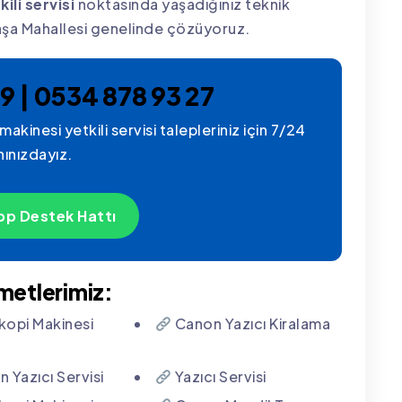
li servisi
noktasında yaşadığınız teknik
aşa Mahallesi genelinde çözüyoruz.
9 | 0534 878 93 27
kinesi yetkili servisi talepleriniz için 7/24
nınızdayız.
p Destek Hattı
zmetlerimiz:
opi Makinesi
Canon Yazıcı Kiralama
 Yazıcı Servisi
Yazıcı Servisi