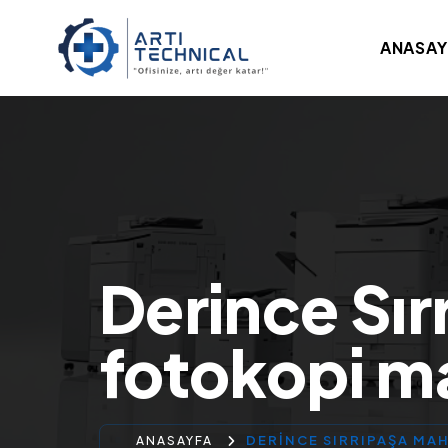
ANASAY
Derince Sır
fotokopi mak
DERINCE SIRRIPAŞA MAH
ANASAYFA