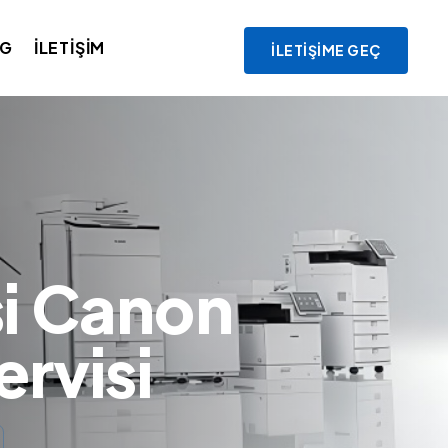
OG
İLETIŞIM
İLETIŞIME GEÇ
si Canon
ervisi