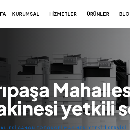
FA
KURUMSAL
HIZMETLER
ÜRÜNLER
BL
rıpaşa Mahalle
inesi yetkili s
ALLESI CANON FOTOKOPI MAKINESI YETKILI SERVISI