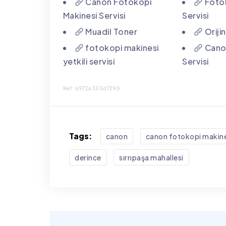
Canon Fotokopi
Fotok
Makinesi Servisi
Servisi
Muadil Toner
Oriji
fotokopi makinesi
Canon
yetkili servisi
Servisi
Ref: 6972a355d7290
Tags:
canon
canon fotokopi makinesi
derince
sırrıpaşa mahallesi