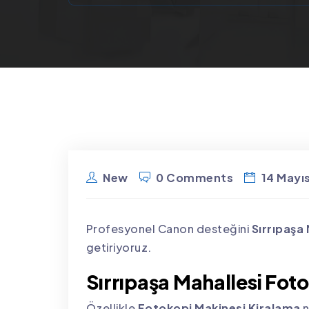
New
0 Comments
14 Mayı
Profesyonel Canon desteğini
Sırrıpaşa
getiriyoruz.
Sırrıpaşa Mahallesi Fot
Özellikle
Fotokopi Makinesi Kiralama
n