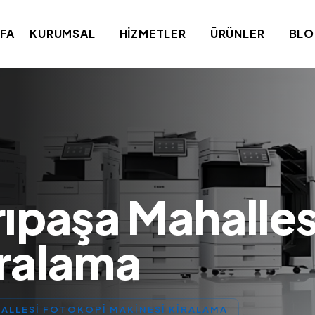
FA
KURUMSAL
HIZMETLER
ÜRÜNLER
BL
rıpaşa Mahalle
iralama
HALLESI FOTOKOPI MAKINESI KIRALAMA