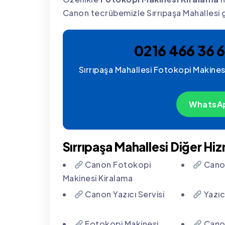
Canon tecrübemizle Sırrıpaşa Mahallesi
0216 466 36 6
Sırrıpaşa Mahallesi Fotokopi Makinesi
WhatsAp
Sırrıpaşa Mahallesi Diğer Hi
Canon Fotokopi
Canon
Makinesi Kiralama
Canon Yazıcı Servisi
Yazıcı
Fotokopi Makinesi
Canon