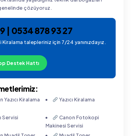
 genelinde çözüyoruz.
9 | 0534 878 93 27
 Kiralama talepleriniz için 7/24 yanınızdayız.
p Destek Hattı
zmetlerimiz:
 Yazıcı Kiralama
Yazıcı Kiralama
 Servisi
Canon Fotokopi
Makinesi Servisi
 Muadil Toner
Muadil Toner