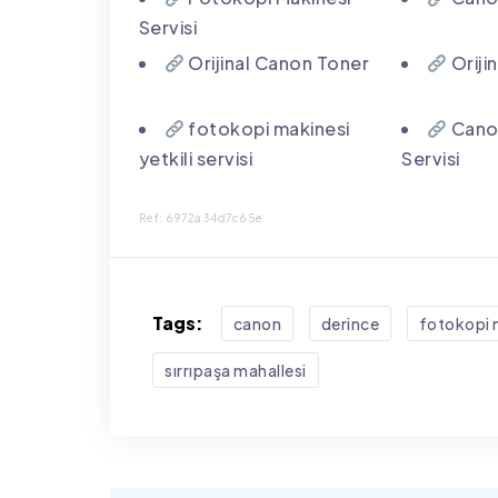
Servisi
Orijinal Canon Toner
Oriji
fotokopi makinesi
Canon
yetkili servisi
Servisi
Ref: 6972a34d7c65e
Tags:
canon
derince
fotokopi 
sırrıpaşa mahallesi