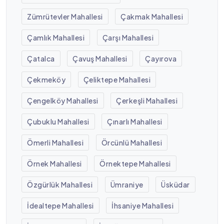
Zümrütevler Mahallesi
Çakmak Mahallesi
Çamlık Mahallesi
Çarşı Mahallesi
Çatalca
Çavuş Mahallesi
Çayırova
Çekmeköy
Çeliktepe Mahallesi
Çengelköy Mahallesi
Çerkeşli Mahallesi
Çubuklu Mahallesi
Çınarlı Mahallesi
Ömerli Mahallesi
Örcünlü Mahallesi
Örnek Mahallesi
Örnektepe Mahallesi
Özgürlük Mahallesi
Ümraniye
Üsküdar
İdealtepe Mahallesi
İhsaniye Mahallesi