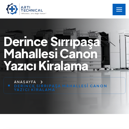
Derince Sırrıpaşa
Mahallesi Canon
Yazıcı Kiralama
ANASAYFA
DERINCE SIRRIPAŞA MAHALLESI CANON
YAZICI KIRALAMA