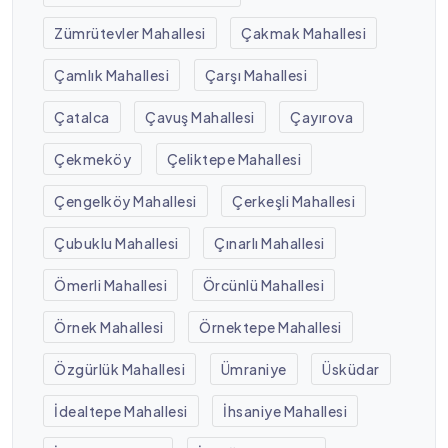
Zümrütevler Mahallesi
Çakmak Mahallesi
Çamlık Mahallesi
Çarşı Mahallesi
Çatalca
Çavuş Mahallesi
Çayırova
Çekmeköy
Çeliktepe Mahallesi
Çengelköy Mahallesi
Çerkeşli Mahallesi
Çubuklu Mahallesi
Çınarlı Mahallesi
Ömerli Mahallesi
Örcünlü Mahallesi
Örnek Mahallesi
Örnektepe Mahallesi
Özgürlük Mahallesi
Ümraniye
Üsküdar
İdealtepe Mahallesi
İhsaniye Mahallesi