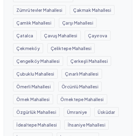
Zümrütevler Mahallesi
Çakmak Mahallesi
Çamlık Mahallesi
Çarşı Mahallesi
Çatalca
Çavuş Mahallesi
Çayırova
Çekmeköy
Çeliktepe Mahallesi
Çengelköy Mahallesi
Çerkeşli Mahallesi
Çubuklu Mahallesi
Çınarlı Mahallesi
Ömerli Mahallesi
Örcünlü Mahallesi
Örnek Mahallesi
Örnektepe Mahallesi
Özgürlük Mahallesi
Ümraniye
Üsküdar
İdealtepe Mahallesi
İhsaniye Mahallesi