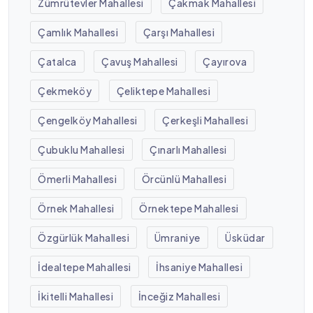
Zümrütevler Mahallesi
Çakmak Mahallesi
Çamlık Mahallesi
Çarşı Mahallesi
Çatalca
Çavuş Mahallesi
Çayırova
Çekmeköy
Çeliktepe Mahallesi
Çengelköy Mahallesi
Çerkeşli Mahallesi
Çubuklu Mahallesi
Çınarlı Mahallesi
Ömerli Mahallesi
Örcünlü Mahallesi
Örnek Mahallesi
Örnektepe Mahallesi
Özgürlük Mahallesi
Ümraniye
Üsküdar
İdealtepe Mahallesi
İhsaniye Mahallesi
İkitelli Mahallesi
İnceğiz Mahallesi