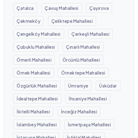
Çatalca
Çavuş Mahallesi
Çayırova
Çekmeköy
Çeliktepe Mahallesi
Çengelköy Mahallesi
Çerkeşli Mahallesi
Çubuklu Mahallesi
Çınarlı Mahallesi
Ömerli Mahallesi
Örcünlü Mahallesi
Örnek Mahallesi
Örnektepe Mahallesi
Özgürlük Mahallesi
Ümraniye
Üsküdar
İdealtepe Mahallesi
İhsaniye Mahallesi
İkitelli Mahallesi
İnceğiz Mahallesi
İslambey Mahallesi
İsmetpaşa Mahallesi
İstasyon Mahallesi
İstiklal Mahallesi