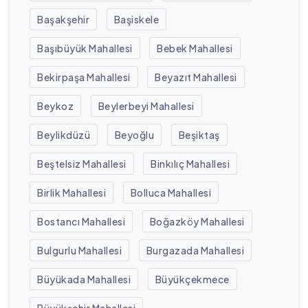
Başakşehir
Başiskele
Başıbüyük Mahallesi
Bebek Mahallesi
Bekirpaşa Mahallesi
Beyazıt Mahallesi
Beykoz
Beylerbeyi Mahallesi
Beylikdüzü
Beyoğlu
Beşiktaş
Beştelsiz Mahallesi
Binkılıç Mahallesi
Birlik Mahallesi
Bolluca Mahallesi
Bostancı Mahallesi
Boğazköy Mahallesi
Bulgurlu Mahallesi
Burgazada Mahallesi
Büyükada Mahallesi
Büyükçekmece
Büyükşehir Mahallesi