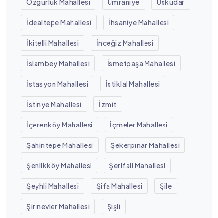
Özgürlük Mahallesi
Ümraniye
Üsküdar
İdealtepe Mahallesi
İhsaniye Mahallesi
İkitelli Mahallesi
İnceğiz Mahallesi
İslambey Mahallesi
İsmetpaşa Mahallesi
İstasyon Mahallesi
İstiklal Mahallesi
İstinye Mahallesi
İzmit
İçerenköy Mahallesi
İçmeler Mahallesi
Şahintepe Mahallesi
Şekerpınar Mahallesi
Şenlikköy Mahallesi
Şerifali Mahallesi
Şeyhli Mahallesi
Şifa Mahallesi
Şile
Şirinevler Mahallesi
Şişli