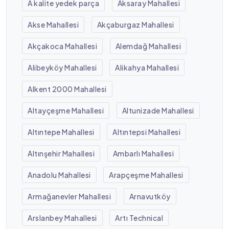
A kalite yedek parça
Aksaray Mahallesi
Akse Mahallesi
Akçaburgaz Mahallesi
Akçakoca Mahallesi
Alemdağ Mahallesi
Alibeyköy Mahallesi
Alikahya Mahallesi
Alkent 2000 Mahallesi
Altayçeşme Mahallesi
Altunizade Mahallesi
Altıntepe Mahallesi
Altıntepsi Mahallesi
Altınşehir Mahallesi
Ambarlı Mahallesi
Anadolu Mahallesi
Arapçeşme Mahallesi
Armağanevler Mahallesi
Arnavutköy
Arslanbey Mahallesi
Artı Technical