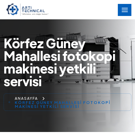
Körfez Güney
Mahallesi fotokopi
makinesi yetkili
servisi
ANASAYFA
KÖRFEZ GÜNEY MAHALLESI FOTOKOPI
MAKINESI YETKILI SERVISI