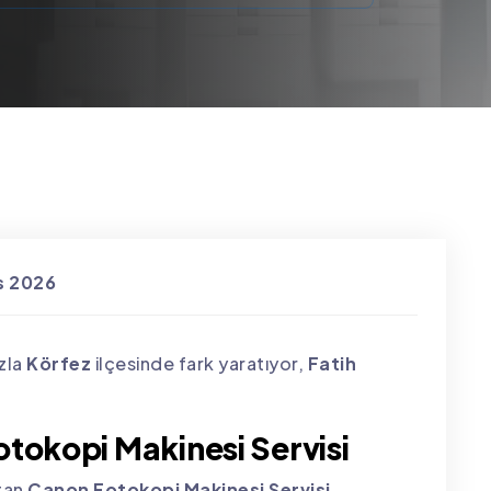
s 2026
zla
Körfez
ilçesinde fark yaratıyor,
Fatih
otokopi Makinesi Servisi
atan
Canon Fotokopi Makinesi Servisi