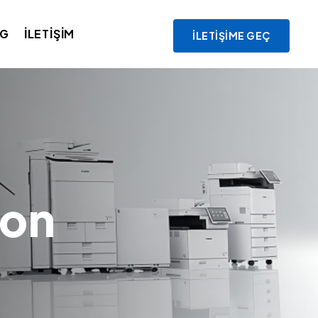
OG
İLETIŞIM
İLETIŞIME GEÇ
non