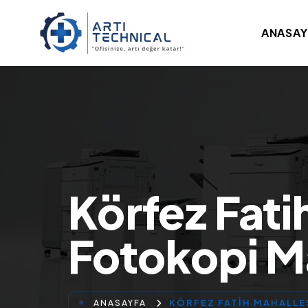
ANASAY
Körfez Fati
Fotokopi Ma
KÖRFEZ FATIH MAHALLE
ANASAYFA