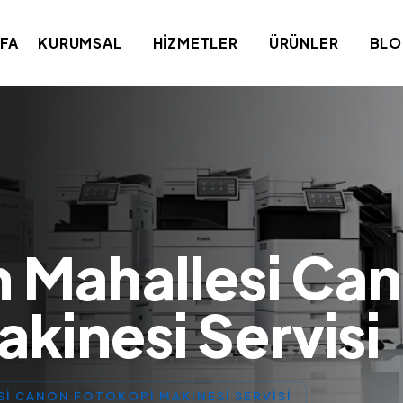
FA
KURUMSAL
HIZMETLER
ÜRÜNLER
BL
h Mahallesi Ca
kinesi Servisi
SI CANON FOTOKOPI MAKINESI SERVISI