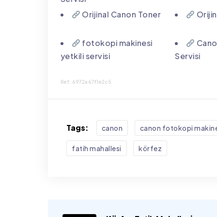
Orijinal Canon Toner
Oriji
fotokopi makinesi
Canon
yetkili servisi
Servisi
Ref: 6972a67f1e2c5
Tags:
canon
canon fotokopi makines
fatih mahallesi
körfez