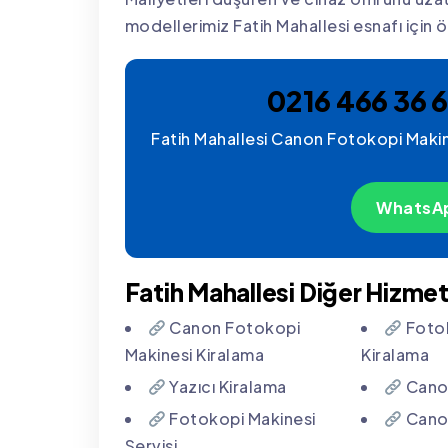
modellerimiz Fatih Mahallesi esnafı için öz
0216 466 36 6
Fatih Mahallesi Canon Fotokopi Makines
WhatsAp
Fatih Mahallesi Diğer Hizmet
Canon Fotokopi
Fotok
Makinesi Kiralama
Kiralama
Yazıcı Kiralama
Canon
Fotokopi Makinesi
Canon
Servisi