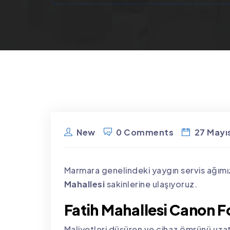
New
0 Comments
27 Mayı
Marmara genelindeki yaygın servis ağımı
Mahallesi
sakinlerine ulaşıyoruz.
Fatih Mahallesi Canon F
Maliyetleri düşüren ve cihaz ömrünü uz