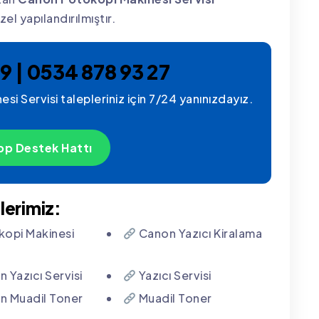
el yapılandırılmıştır.
9 | 0534 878 93 27
i Servisi talepleriniz için 7/24 yanınızdayız.
p Destek Hattı
lerimiz:
opi Makinesi
Canon Yazıcı Kiralama
 Yazıcı Servisi
Yazıcı Servisi
 Muadil Toner
Muadil Toner