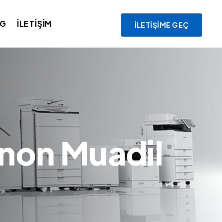
OG
İLETIŞIM
İLETIŞIME GEÇ
anon Muadil