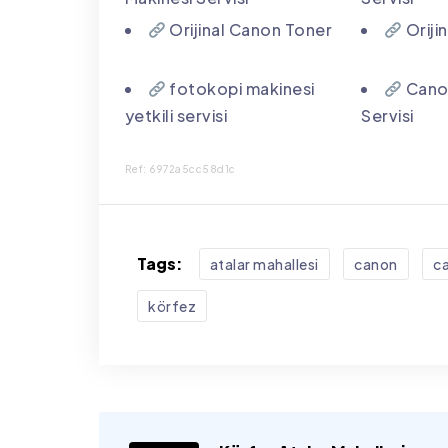
Orijinal Canon Toner
Oriji
fotokopi makinesi
Canon
yetkili servisi
Servisi
Ref: 6972a5cc58d1c
Tags:
atalar mahallesi
canon
ca
körfez