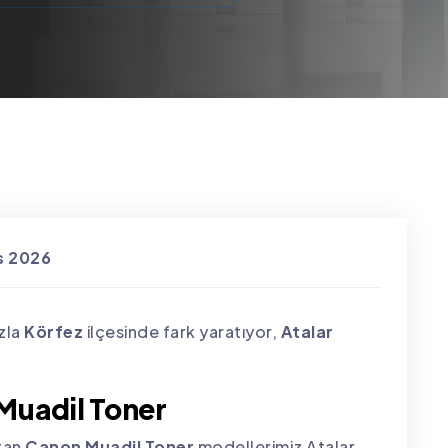
s 2026
zla
Körfez
ilçesinde fark yaratıyor,
Atalar
Muadil Toner
atan
Canon Muadil Toner
modellerimiz Atalar