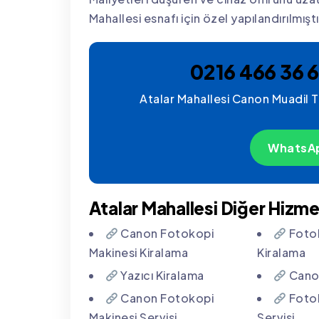
Mahallesi esnafı için özel yapılandırılmıştı
0216 466 36 6
Atalar Mahallesi Canon Muadil To
WhatsAp
Atalar Mahallesi Diğer Hizme
Canon Fotokopi
Fotok
Makinesi Kiralama
Kiralama
Yazıcı Kiralama
Canon
Canon Fotokopi
Fotok
Makinesi Servisi
Servisi