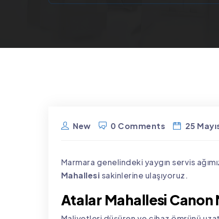
New
0 Comments
25 Mayı
Marmara genelindeki yaygın servis ağımı
Mahallesi
sakinlerine ulaşıyoruz.
Atalar Mahallesi Canon 
Maliyetleri düşüren ve cihaz ömrünü uz