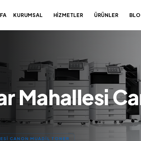
FA
KURUMSAL
HIZMETLER
ÜRÜNLER
BL
ar Mahallesi C
ESI CANON MUADIL TONER