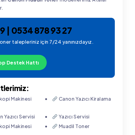
r.
9 | 0534 878 93 27
ner talepleriniz için 7/24 yanınızdayız.
p Destek Hattı
tlerimiz:
opi Makinesi
Canon Yazıcı Kiralama
 Yazıcı Servisi
Yazıcı Servisi
opi Makinesi
Muadil Toner