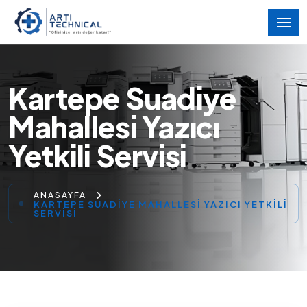
Kartepe Suadiye
Mahallesi Yazıcı
Yetkili Servisi
ANASAYFA
KARTEPE SUADIYE MAHALLESI YAZICI YETKILI
SERVISI