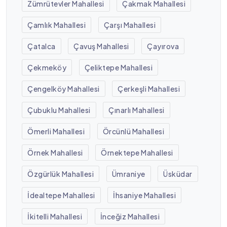
Zümrütevler Mahallesi
Çakmak Mahallesi
Çamlık Mahallesi
Çarşı Mahallesi
Çatalca
Çavuş Mahallesi
Çayırova
Çekmeköy
Çeliktepe Mahallesi
Çengelköy Mahallesi
Çerkeşli Mahallesi
Çubuklu Mahallesi
Çınarlı Mahallesi
Ömerli Mahallesi
Örcünlü Mahallesi
Örnek Mahallesi
Örnektepe Mahallesi
Özgürlük Mahallesi
Ümraniye
Üsküdar
İdealtepe Mahallesi
İhsaniye Mahallesi
İkitelli Mahallesi
İnceğiz Mahallesi