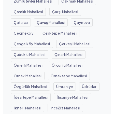
Zümrütevler Mahallesi
Çakmak Mahallesi
Çamlık Mahallesi
Çarşı Mahallesi
Çatalca
Çavuş Mahallesi
Çayırova
Çekmeköy
Çeliktepe Mahallesi
Çengelköy Mahallesi
Çerkeşli Mahallesi
Çubuklu Mahallesi
Çınarlı Mahallesi
Ömerli Mahallesi
Örcünlü Mahallesi
Örnek Mahallesi
Örnektepe Mahallesi
Özgürlük Mahallesi
Ümraniye
Üsküdar
İdealtepe Mahallesi
İhsaniye Mahallesi
İkitelli Mahallesi
İnceğiz Mahallesi