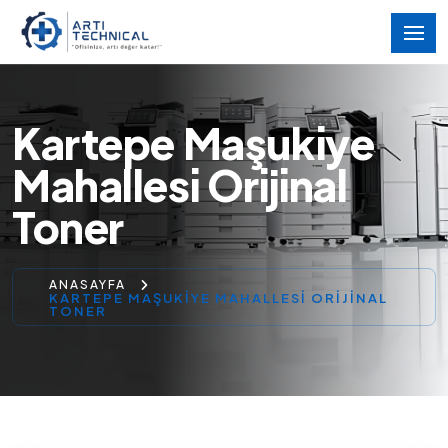
Kartepe Maşukiye
Mahallesi Orijinal
Toner
ANASAYFA
KARTEPE MAŞUKIYE MAHALLESI ORIJINAL
TONER