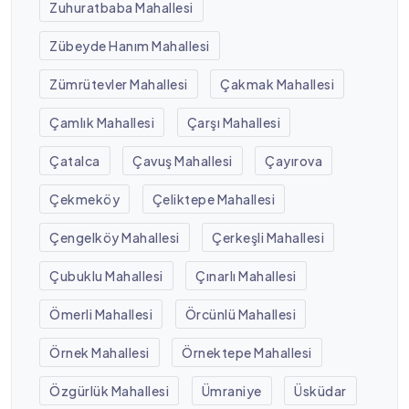
Zuhuratbaba Mahallesi
Zübeyde Hanım Mahallesi
Zümrütevler Mahallesi
Çakmak Mahallesi
Çamlık Mahallesi
Çarşı Mahallesi
Çatalca
Çavuş Mahallesi
Çayırova
Çekmeköy
Çeliktepe Mahallesi
Çengelköy Mahallesi
Çerkeşli Mahallesi
Çubuklu Mahallesi
Çınarlı Mahallesi
Ömerli Mahallesi
Örcünlü Mahallesi
Örnek Mahallesi
Örnektepe Mahallesi
Özgürlük Mahallesi
Ümraniye
Üsküdar