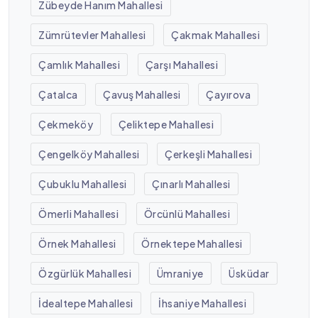
Zübeyde Hanım Mahallesi
Zümrütevler Mahallesi
Çakmak Mahallesi
Çamlık Mahallesi
Çarşı Mahallesi
Çatalca
Çavuş Mahallesi
Çayırova
Çekmeköy
Çeliktepe Mahallesi
Çengelköy Mahallesi
Çerkeşli Mahallesi
Çubuklu Mahallesi
Çınarlı Mahallesi
Ömerli Mahallesi
Örcünlü Mahallesi
Örnek Mahallesi
Örnektepe Mahallesi
Özgürlük Mahallesi
Ümraniye
Üsküdar
İdealtepe Mahallesi
İhsaniye Mahallesi