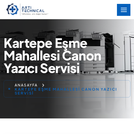
Kartepe Eşme
Mahallesi Canon
Yazıcı Servisi
ANASAYFA
KARTEPE EŞME MAHALLESI CANON YAZICI
SERVISI