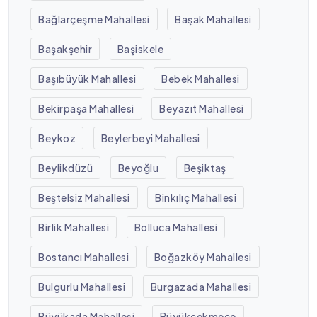
Bağlarçeşme Mahallesi
Başak Mahallesi
Başakşehir
Başiskele
Başıbüyük Mahallesi
Bebek Mahallesi
Bekirpaşa Mahallesi
Beyazıt Mahallesi
Beykoz
Beylerbeyi Mahallesi
Beylikdüzü
Beyoğlu
Beşiktaş
Beştelsiz Mahallesi
Binkılıç Mahallesi
Birlik Mahallesi
Bolluca Mahallesi
Bostancı Mahallesi
Boğazköy Mahallesi
Bulgurlu Mahallesi
Burgazada Mahallesi
Büyükada Mahallesi
Büyükçekmece