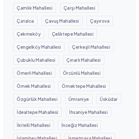
Çamlık Mahallesi
Çarşı Mahallesi
Çatalca
Çavuş Mahallesi
Çayırova
Çekmeköy
Çeliktepe Mahallesi
Çengelköy Mahallesi
Çerkeşli Mahallesi
Çubuklu Mahallesi
Çınarlı Mahallesi
Ömerli Mahallesi
Örcünlü Mahallesi
Örnek Mahallesi
Örnektepe Mahallesi
Özgürlük Mahallesi
Ümraniye
Üsküdar
İdealtepe Mahallesi
İhsaniye Mahallesi
İkitelli Mahallesi
İnceğiz Mahallesi
İslambey Mahallesi
İsmetpaşa Mahallesi