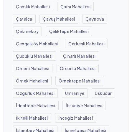
Çamlık Mahallesi
Çarşı Mahallesi
Çatalca
Çavuş Mahallesi
Çayırova
Çekmeköy
Çeliktepe Mahallesi
Çengelköy Mahallesi
Çerkeşli Mahallesi
Çubuklu Mahallesi
Çınarlı Mahallesi
Ömerli Mahallesi
Örcünlü Mahallesi
Örnek Mahallesi
Örnektepe Mahallesi
Özgürlük Mahallesi
Ümraniye
Üsküdar
İdealtepe Mahallesi
İhsaniye Mahallesi
İkitelli Mahallesi
İnceğiz Mahallesi
İslambey Mahallesi
İsmetpaşa Mahallesi