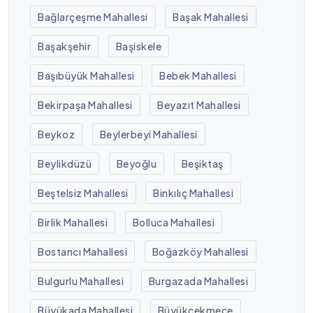
Bağlarçeşme Mahallesi
Başak Mahallesi
Başakşehir
Başiskele
Başıbüyük Mahallesi
Bebek Mahallesi
Bekirpaşa Mahallesi
Beyazıt Mahallesi
Beykoz
Beylerbeyi Mahallesi
Beylikdüzü
Beyoğlu
Beşiktaş
Beştelsiz Mahallesi
Binkılıç Mahallesi
Birlik Mahallesi
Bolluca Mahallesi
Bostancı Mahallesi
Boğazköy Mahallesi
Bulgurlu Mahallesi
Burgazada Mahallesi
Büyükada Mahallesi
Büyükçekmece