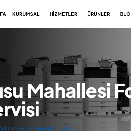
FA
KURUMSAL
HIZMETLER
ÜRÜNLER
BL
su Mahallesi F
rvisi
ESI FOTOKOPI MAKINESI SERVISI