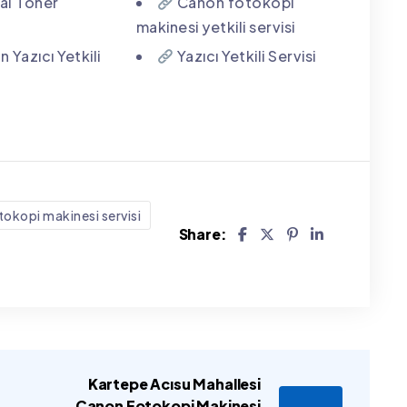
nal Toner
Canon fotokopi
makinesi yetkili servisi
 Yazıcı Yetkili
Yazıcı Yetkili Servisi
tokopi makinesi servisi
Share:
Kartepe Acısu Mahallesi
Canon Fotokopi Makinesi