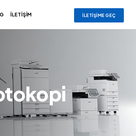
OG
İLETIŞIM
İLETIŞIME GEÇ
otokopi