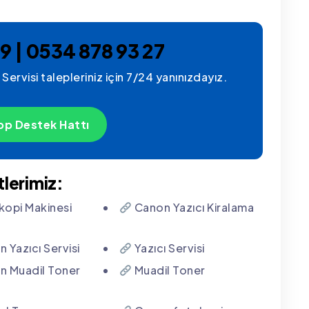
9 | 0534 878 93 27
ervisi talepleriniz için 7/24 yanınızdayız.
p Destek Hattı
lerimiz:
opi Makinesi
Canon Yazıcı Kiralama
 Yazıcı Servisi
Yazıcı Servisi
 Muadil Toner
Muadil Toner