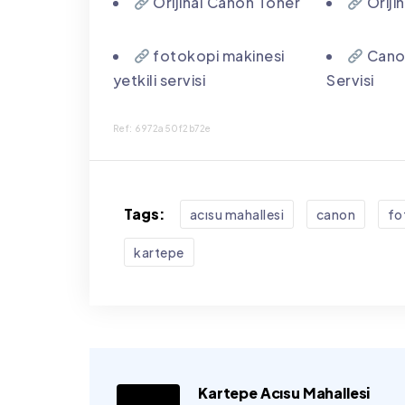
Orijinal Canon Toner
Oriji
fotokopi makinesi
Canon
yetkili servisi
Servisi
Ref: 6972a50f2b72e
Tags:
acısu mahallesi
canon
fo
kartepe
Kartepe Acısu Mahallesi