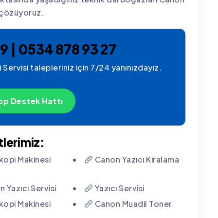
 çözüyoruz.
9 | 0534 878 93 27
 Servisi talepleriniz için 7/24 yanınızdayız.
p Destek Hattı
lerimiz:
opi Makinesi
Canon Yazıcı Kiralama
 Yazıcı Servisi
Yazıcı Servisi
opi Makinesi
Canon Muadil Toner