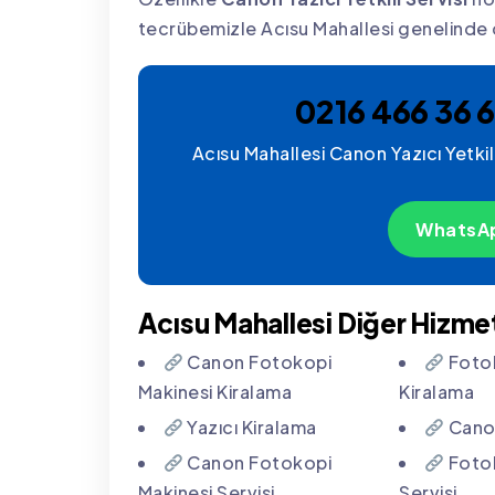
tecrübemizle Acısu Mahallesi genelinde
0216 466 36 6
Acısu Mahallesi Canon Yazıcı Yetkili
WhatsAp
Acısu Mahallesi Diğer Hizmet
Canon Fotokopi
Fotok
Makinesi Kiralama
Kiralama
Yazıcı Kiralama
Canon
Canon Fotokopi
Fotok
Makinesi Servisi
Servisi