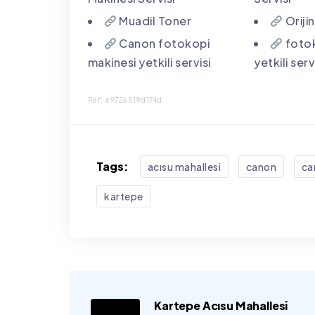
Muadil Toner
Oriji
Canon fotokopi
fotok
makinesi yetkili servisi
yetkili serv
Ref: 6972a519d174d
Tags:
acısu mahallesi
canon
can
kartepe
Kartepe Acısu Mahallesi