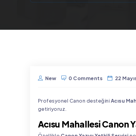
New
0 Comments
22 Mayı
Profesyonel Canon desteğini
Acısu Mah
getiriyoruz.
Acısu Mahallesi Canon Yaz
Özellikle
Canon Yazıcı Yetkili Servisi
no