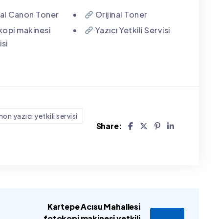
nal Canon Toner
Orijinal Toner
opi makinesi
Yazıcı Yetkili Servisi
isi
on yazıcı yetkili servisi
Share:
Kartepe Acısu Mahallesi
fotokopi makinesi yetkili