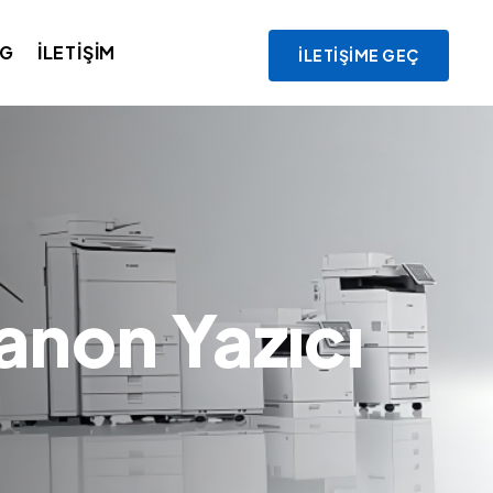
OG
İLETIŞIM
İLETIŞIME GEÇ
anon Yazıcı