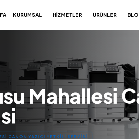
FA
KURUMSAL
HIZMETLER
ÜRÜNLER
BL
su Mahallesi C
si
SI CANON YAZICI YETKILI SERVISI