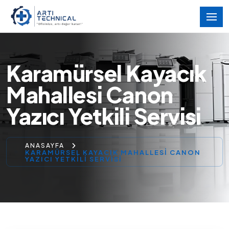
Karamürsel Kayacık
Mahallesi Canon
Yazıcı Yetkili Servisi
ANASAYFA
KARAMÜRSEL KAYACIK MAHALLESI CANON
YAZICI YETKILI SERVISI