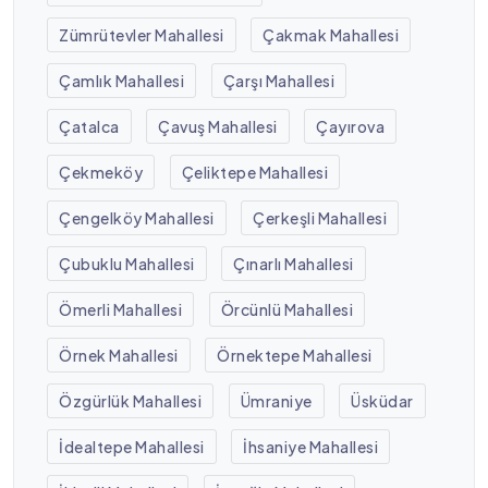
Zümrütevler Mahallesi
Çakmak Mahallesi
Çamlık Mahallesi
Çarşı Mahallesi
Çatalca
Çavuş Mahallesi
Çayırova
Çekmeköy
Çeliktepe Mahallesi
Çengelköy Mahallesi
Çerkeşli Mahallesi
Çubuklu Mahallesi
Çınarlı Mahallesi
Ömerli Mahallesi
Örcünlü Mahallesi
Örnek Mahallesi
Örnektepe Mahallesi
Özgürlük Mahallesi
Ümraniye
Üsküdar
İdealtepe Mahallesi
İhsaniye Mahallesi