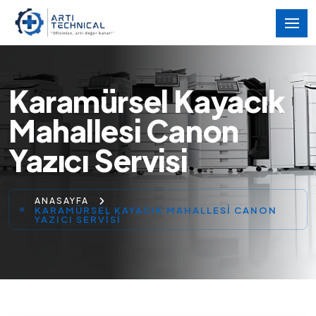
Karamürsel Kayacık
Mahallesi Canon
Yazıcı Servisi
ANASAYFA
KARAMÜRSEL KAYACIK MAHALLESI CANON
YAZICI SERVISI