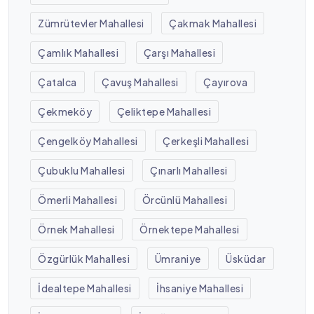
Zümrütevler Mahallesi
Çakmak Mahallesi
Çamlık Mahallesi
Çarşı Mahallesi
Çatalca
Çavuş Mahallesi
Çayırova
Çekmeköy
Çeliktepe Mahallesi
Çengelköy Mahallesi
Çerkeşli Mahallesi
Çubuklu Mahallesi
Çınarlı Mahallesi
Ömerli Mahallesi
Örcünlü Mahallesi
Örnek Mahallesi
Örnektepe Mahallesi
Özgürlük Mahallesi
Ümraniye
Üsküdar
İdealtepe Mahallesi
İhsaniye Mahallesi