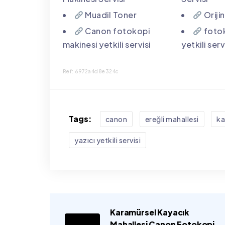
Muadil Toner
Oriji
Canon fotokopi
fotok
makinesi yetkili servisi
yetkili serv
Ref: 6972a4d8e324c
Tags:
canon
ereğli mahallesi
ka
yazıcı yetkili servisi
Karamürsel Kayacık
Mahallesi Canon Fotokopi