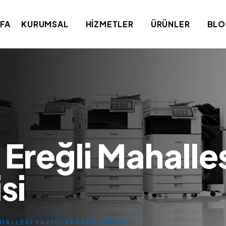
FA
KURUMSAL
HIZMETLER
ÜRÜNLER
BL
Ereğli Mahalles
si
ALLESI YAZICI YETKILI SERVISI