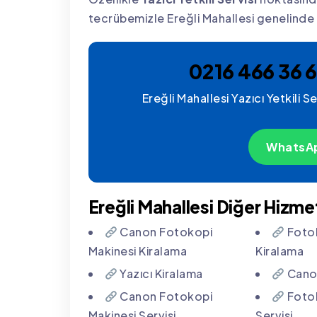
tecrübemizle Ereğli Mahallesi genelind
0216 466 36 6
Ereğli Mahallesi Yazıcı Yetkili Se
WhatsAp
Ereğli Mahallesi Diğer Hizme
Canon Fotokopi
Fotok
Makinesi Kiralama
Kiralama
Yazıcı Kiralama
Canon
Canon Fotokopi
Fotok
Makinesi Servisi
Servisi