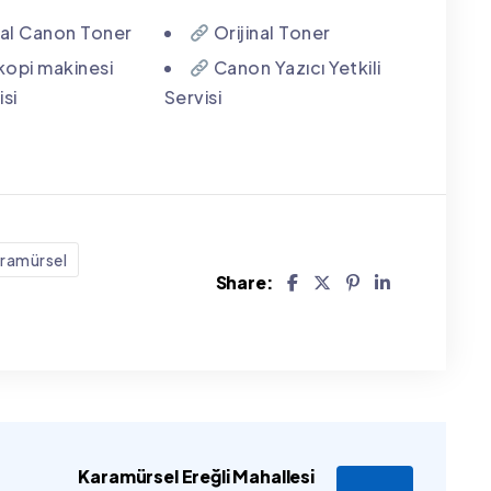
nal Canon Toner
Orijinal Toner
opi makinesi
Canon Yazıcı Yetkili
isi
Servisi
ramürsel
Share:
Karamürsel Ereğli Mahallesi