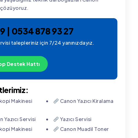
e çözüyoruz.
9 | 0534 878 93 27
rvisi talepleriniz için 7/24 yanınızdayız.
p Destek Hattı
tlerimiz:
opi Makinesi
Canon Yazıcı Kiralama
 Yazıcı Servisi
Yazıcı Servisi
opi Makinesi
Canon Muadil Toner