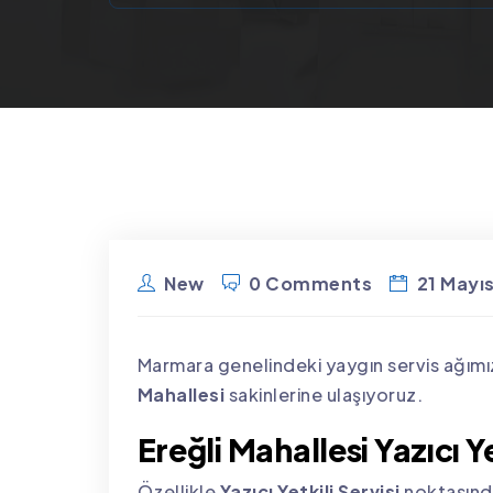
New
0 Comments
21 Mayı
Marmara genelindeki yaygın servis ağımı
Mahallesi
sakinlerine ulaşıyoruz.
Ereğli Mahallesi Yazıcı Ye
Özellikle
Yazıcı Yetkili Servisi
noktasında