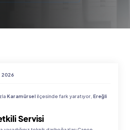
s 2026
zla
Karamürsel
ilçesinde fark yaratıyor,
Ereğli
tkili Servisi
 yaşadığınız teknik darboğazları Canon