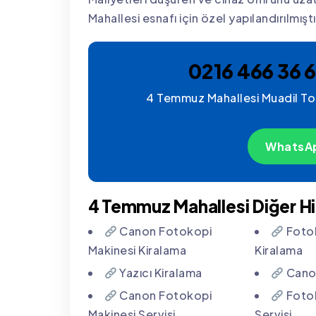
Mahallesi esnafı için özel yapılandırılmıştı
0216 466 36 6
4 Temmuz Mahallesi Muadil Tone
WhatsAp
4 Temmuz Mahallesi Diğer H
Canon Fotokopi
Fotok
Makinesi Kiralama
Kiralama
Yazıcı Kiralama
Canon
Canon Fotokopi
Fotok
Makinesi Servisi
Servisi