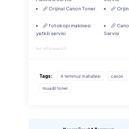
Orijinal Canon Toner
Oriji
fotokopi makinesi
Canon
yetkili servisi
Servisi
Ref: 6972a4aadfb71
Tags:
4 temmuz mahallesi
canon
muadil toner