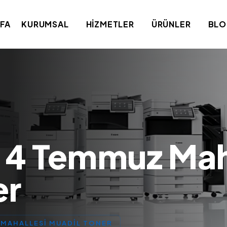
FA
KURUMSAL
HIZMETLER
ÜRÜNLER
BL
 4 Temmuz Mah
er
MAHALLESI MUADIL TONER