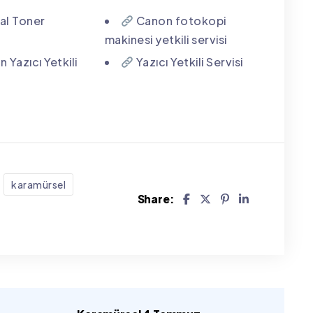
nal Toner
Canon fotokopi
makinesi yetkili servisi
 Yazıcı Yetkili
Yazıcı Yetkili Servisi
karamürsel
Share: