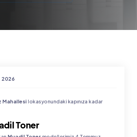
s 2026
 Mahallesi
lokasyonundaki kapınıza kadar
dil Toner
atan
Muadil Toner
modellerimiz 4 Temmuz