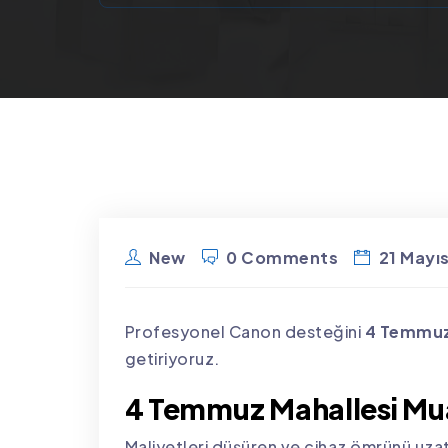
New
0 Comments
21 Mayı
Profesyonel Canon desteğini
4 Temmuz
getiriyoruz.
4 Temmuz Mahallesi Mua
Maliyetleri düşüren ve cihaz ömrünü uz