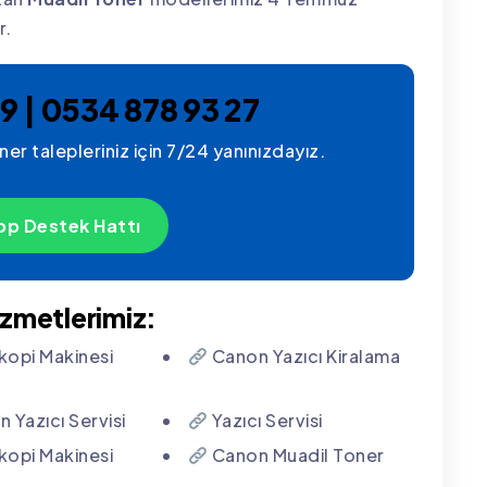
r.
9 | 0534 878 93 27
r talepleriniz için 7/24 yanınızdayız.
p Destek Hattı
izmetlerimiz:
opi Makinesi
Canon Yazıcı Kiralama
 Yazıcı Servisi
Yazıcı Servisi
opi Makinesi
Canon Muadil Toner