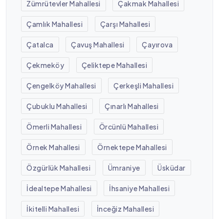
Zümrütevler Mahallesi
Çakmak Mahallesi
Çamlık Mahallesi
Çarşı Mahallesi
Çatalca
Çavuş Mahallesi
Çayırova
Çekmeköy
Çeliktepe Mahallesi
Çengelköy Mahallesi
Çerkeşli Mahallesi
Çubuklu Mahallesi
Çınarlı Mahallesi
Ömerli Mahallesi
Örcünlü Mahallesi
Örnek Mahallesi
Örnektepe Mahallesi
Özgürlük Mahallesi
Ümraniye
Üsküdar
İdealtepe Mahallesi
İhsaniye Mahallesi
İkitelli Mahallesi
İnceğiz Mahallesi