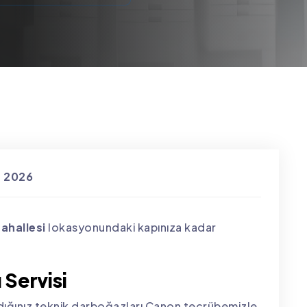
s 2026
ahallesi
lokasyonundaki kapınıza kadar
 Servisi
ığınız teknik darboğazları Canon tecrübemizle