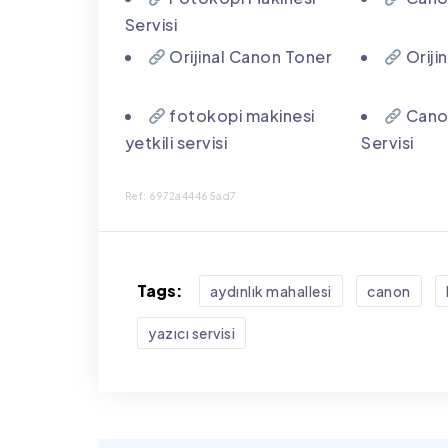
Servisi
Orijinal Canon Toner
Oriji
fotokopi makinesi
Canon
yetkili servisi
Servisi
Ref: 6972a44465ad7
Tags:
aydınlık mahallesi
canon
yazıcı servisi