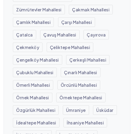
Zümrütevler Mahallesi
Çakmak Mahallesi
Çamlık Mahallesi
Çarşı Mahallesi
Çatalca
Çavuş Mahallesi
Çayırova
Çekmeköy
Çeliktepe Mahallesi
Çengelköy Mahallesi
Çerkeşli Mahallesi
Çubuklu Mahallesi
Çınarlı Mahallesi
Ömerli Mahallesi
Örcünlü Mahallesi
Örnek Mahallesi
Örnektepe Mahallesi
Özgürlük Mahallesi
Ümraniye
Üsküdar
İdealtepe Mahallesi
İhsaniye Mahallesi