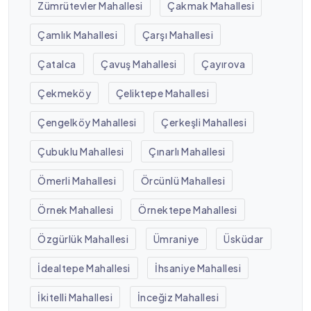
Zümrütevler Mahallesi
Çakmak Mahallesi
Çamlık Mahallesi
Çarşı Mahallesi
Çatalca
Çavuş Mahallesi
Çayırova
Çekmeköy
Çeliktepe Mahallesi
Çengelköy Mahallesi
Çerkeşli Mahallesi
Çubuklu Mahallesi
Çınarlı Mahallesi
Ömerli Mahallesi
Örcünlü Mahallesi
Örnek Mahallesi
Örnektepe Mahallesi
Özgürlük Mahallesi
Ümraniye
Üsküdar
İdealtepe Mahallesi
İhsaniye Mahallesi
İkitelli Mahallesi
İnceğiz Mahallesi