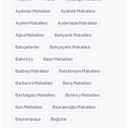
Aydınlar Mahallesi
Aydınlık Mahallesi
Aydınlı Mahallesi
Aydıntepe Mahallesi
Ağva Mahallesi
Bahçecik Mahallesi
Bahçelievler
Bahçeşehir Mahallesi
Bakırköy
Balat Mahallesi
Balibey Mahallesi
Baltalimanı Mahallesi
Barbaros Mahallesi
Barış Mahallesi
Battalgazi Mahallesi
Batıköy Mahallesi
Batı Mahallesi
Bayramoğlu Mahallesi
Bayrampaşa
Bağcılar