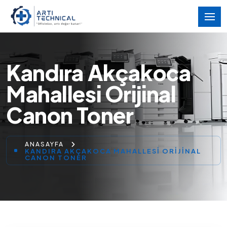
Kandıra Akçakoca
Mahallesi Orijinal
Canon Toner
ANASAYFA
KANDIRA AKÇAKOCA MAHALLESI ORIJINAL
CANON TONER