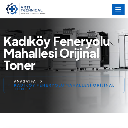
Kadıköy Feneryolu
Mahallesi Orijinal
Toner
ANASAYFA
KADIKÖY FENERYOLU MAHALLESI ORIJINAL
TONER