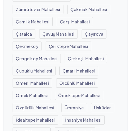
Zümrütevler Mahallesi
Çakmak Mahallesi
Çamlık Mahallesi
Çarşı Mahallesi
Çatalca
Çavuş Mahallesi
Çayırova
Çekmeköy
Çeliktepe Mahallesi
Çengelköy Mahallesi
Çerkeşli Mahallesi
Çubuklu Mahallesi
Çınarlı Mahallesi
Ömerli Mahallesi
Örcünlü Mahallesi
Örnek Mahallesi
Örnektepe Mahallesi
Özgürlük Mahallesi
Ümraniye
Üsküdar
İdealtepe Mahallesi
İhsaniye Mahallesi