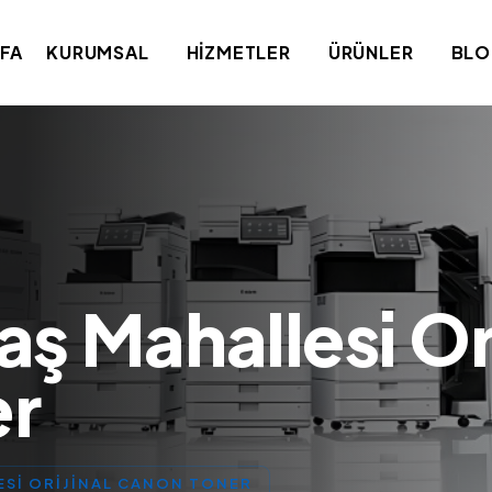
FA
KURUMSAL
HIZMETLER
ÜRÜNLER
BL
aş Mahallesi Ori
er
ESI ORIJINAL CANON TONER