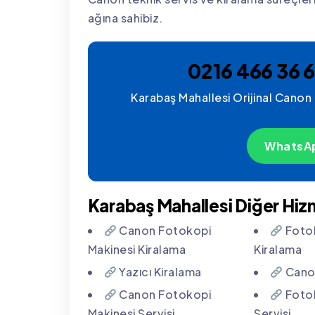
ağına sahibiz.
0216 466 36 6
Karabaş Mahallesi Orijinal Canon 
WhatsAp
Karabaş Mahallesi Diğer Hiz
Canon Fotokopi
Fotok
Makinesi Kiralama
Kiralama
Yazıcı Kiralama
Canon
Canon Fotokopi
Fotok
Makinesi Servisi
Servisi