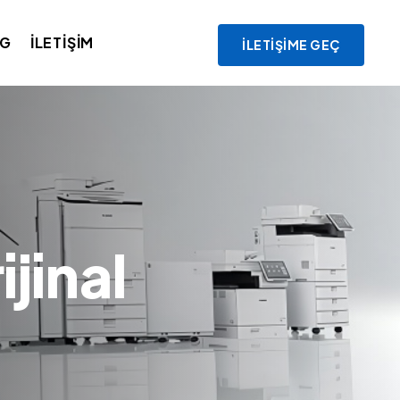
OG
İLETIŞIM
İLETIŞIME GEÇ
jinal