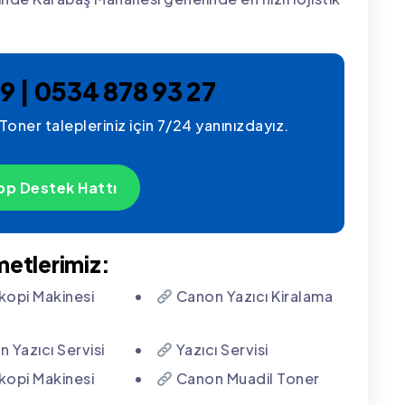
9 | 0534 878 93 27
Toner talepleriniz için 7/24 yanınızdayız.
p Destek Hattı
metlerimiz:
opi Makinesi
Canon Yazıcı Kiralama
 Yazıcı Servisi
Yazıcı Servisi
opi Makinesi
Canon Muadil Toner