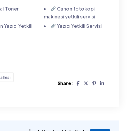
nal Toner
Canon fotokopi
makinesi yetkili servisi
 Yazıcı Yetkili
Yazıcı Yetkili Servisi
llesi
Share: