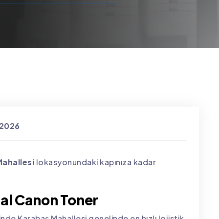
 2026
ahallesi
lokasyonundaki kapınıza kadar
nal Canon Toner
nde Karabaş Mahallesi genelinde en hızlı lojistik