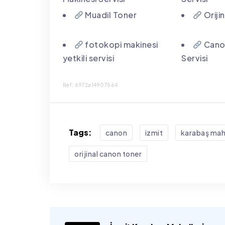
Muadil Toner
Oriji
fotokopi makinesi
Canon
yetkili servisi
Servisi
Ref: 6972a14907564
Tags:
canon
i̇zmit
karabaş maha
orijinal canon toner