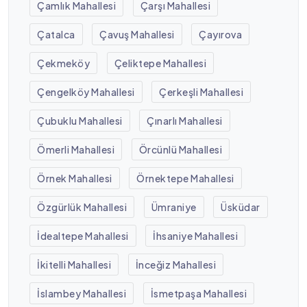
Çamlık Mahallesi
Çarşı Mahallesi
Çatalca
Çavuş Mahallesi
Çayırova
Çekmeköy
Çeliktepe Mahallesi
Çengelköy Mahallesi
Çerkeşli Mahallesi
Çubuklu Mahallesi
Çınarlı Mahallesi
Ömerli Mahallesi
Örcünlü Mahallesi
Örnek Mahallesi
Örnektepe Mahallesi
Özgürlük Mahallesi
Ümraniye
Üsküdar
İdealtepe Mahallesi
İhsaniye Mahallesi
İkitelli Mahallesi
İnceğiz Mahallesi
İslambey Mahallesi
İsmetpaşa Mahallesi