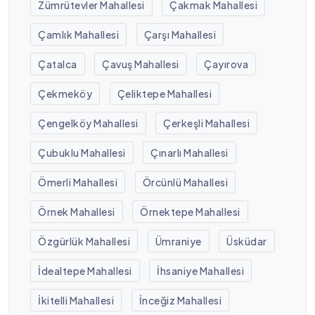
Zümrütevler Mahallesi
Çakmak Mahallesi
Çamlık Mahallesi
Çarşı Mahallesi
Çatalca
Çavuş Mahallesi
Çayırova
Çekmeköy
Çeliktepe Mahallesi
Çengelköy Mahallesi
Çerkeşli Mahallesi
Çubuklu Mahallesi
Çınarlı Mahallesi
Ömerli Mahallesi
Örcünlü Mahallesi
Örnek Mahallesi
Örnektepe Mahallesi
Özgürlük Mahallesi
Ümraniye
Üsküdar
İdealtepe Mahallesi
İhsaniye Mahallesi
İkitelli Mahallesi
İnceğiz Mahallesi