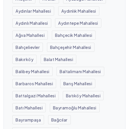
Aydınlar Mahallesi
Aydınlık Mahallesi
Aydınlı Mahallesi
Aydıntepe Mahallesi
Ağva Mahallesi
Bahçecik Mahallesi
Bahçelievler
Bahçeşehir Mahallesi
Bakırköy
Balat Mahallesi
Balibey Mahallesi
Baltalimanı Mahallesi
Barbaros Mahallesi
Barış Mahallesi
Battalgazi Mahallesi
Batıköy Mahallesi
Batı Mahallesi
Bayramoğlu Mahallesi
Bayrampaşa
Bağcılar