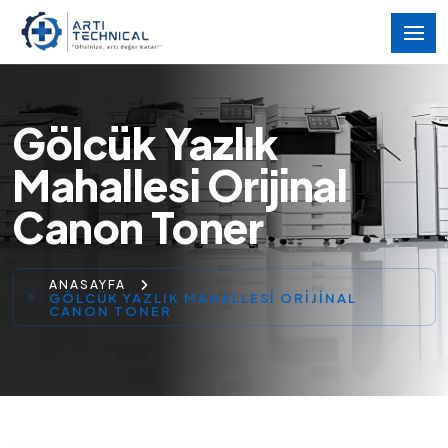
Gölcük Yazlık
Mahallesi Orijinal
Canon Toner
ANASAYFA
GÖLCÜK YAZLIK MAHALLESI ORIJINAL
CANON TONER