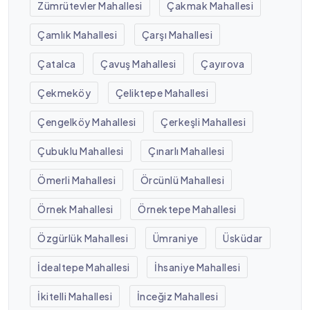
Zümrütevler Mahallesi
Çakmak Mahallesi
Çamlık Mahallesi
Çarşı Mahallesi
Çatalca
Çavuş Mahallesi
Çayırova
Çekmeköy
Çeliktepe Mahallesi
Çengelköy Mahallesi
Çerkeşli Mahallesi
Çubuklu Mahallesi
Çınarlı Mahallesi
Ömerli Mahallesi
Örcünlü Mahallesi
Örnek Mahallesi
Örnektepe Mahallesi
Özgürlük Mahallesi
Ümraniye
Üsküdar
İdealtepe Mahallesi
İhsaniye Mahallesi
İkitelli Mahallesi
İnceğiz Mahallesi