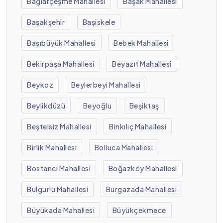
Bağlarçeşme Mahallesi
Başak Mahallesi
Başakşehir
Başiskele
Başıbüyük Mahallesi
Bebek Mahallesi
Bekirpaşa Mahallesi
Beyazıt Mahallesi
Beykoz
Beylerbeyi Mahallesi
Beylikdüzü
Beyoğlu
Beşiktaş
Beştelsiz Mahallesi
Binkılıç Mahallesi
Birlik Mahallesi
Bolluca Mahallesi
Bostancı Mahallesi
Boğazköy Mahallesi
Bulgurlu Mahallesi
Burgazada Mahallesi
Büyükada Mahallesi
Büyükçekmece