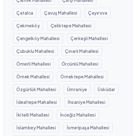
Çatalca
Çavuş Mahallesi
Çayırova
Çekmeköy
Çeliktepe Mahallesi
Çengelköy Mahallesi
Çerkeşli Mahallesi
Çubuklu Mahallesi
Çınarlı Mahallesi
Ömerli Mahallesi
Örcünlü Mahallesi
Örnek Mahallesi
Örnektepe Mahallesi
Özgürlük Mahallesi
Ümraniye
Üsküdar
İdealtepe Mahallesi
İhsaniye Mahallesi
İkitelli Mahallesi
İnceğiz Mahallesi
İslambey Mahallesi
İsmetpaşa Mahallesi