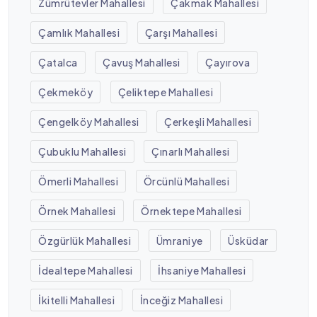
Zümrütevler Mahallesi
Çakmak Mahallesi
Çamlık Mahallesi
Çarşı Mahallesi
Çatalca
Çavuş Mahallesi
Çayırova
Çekmeköy
Çeliktepe Mahallesi
Çengelköy Mahallesi
Çerkeşli Mahallesi
Çubuklu Mahallesi
Çınarlı Mahallesi
Ömerli Mahallesi
Örcünlü Mahallesi
Örnek Mahallesi
Örnektepe Mahallesi
Özgürlük Mahallesi
Ümraniye
Üsküdar
İdealtepe Mahallesi
İhsaniye Mahallesi
İkitelli Mahallesi
İnceğiz Mahallesi