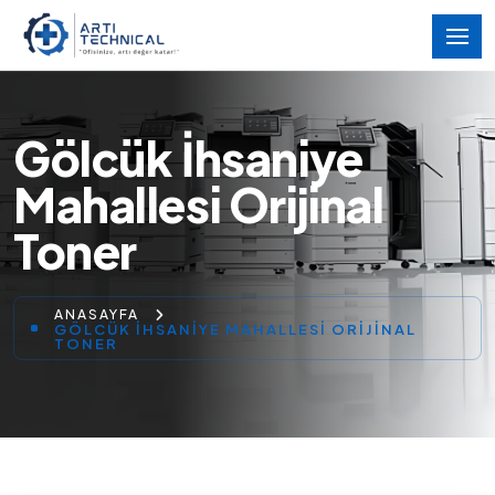
Gölcük İhsaniye
Mahallesi Orijinal
Toner
ANASAYFA
GÖLCÜK İHSANIYE MAHALLESI ORIJINAL
TONER