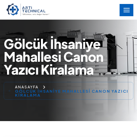
Gölcük İhsaniye
Mahallesi Canon
Yazıcı Kiralama
ANASAYFA
GÖLCÜK İHSANIYE MAHALLESI CANON YAZICI
KIRALAMA