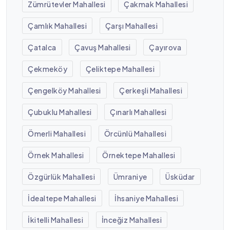
Zümrütevler Mahallesi
Çakmak Mahallesi
Çamlık Mahallesi
Çarşı Mahallesi
Çatalca
Çavuş Mahallesi
Çayırova
Çekmeköy
Çeliktepe Mahallesi
Çengelköy Mahallesi
Çerkeşli Mahallesi
Çubuklu Mahallesi
Çınarlı Mahallesi
Ömerli Mahallesi
Örcünlü Mahallesi
Örnek Mahallesi
Örnektepe Mahallesi
Özgürlük Mahallesi
Ümraniye
Üsküdar
İdealtepe Mahallesi
İhsaniye Mahallesi
İkitelli Mahallesi
İnceğiz Mahallesi