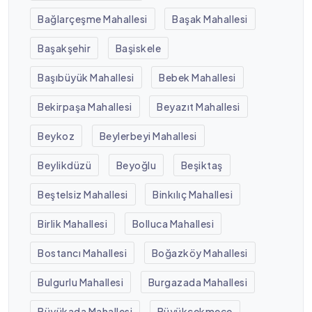
Bağlarçeşme Mahallesi
Başak Mahallesi
Başakşehir
Başiskele
Başıbüyük Mahallesi
Bebek Mahallesi
Bekirpaşa Mahallesi
Beyazıt Mahallesi
Beykoz
Beylerbeyi Mahallesi
Beylikdüzü
Beyoğlu
Beşiktaş
Beştelsiz Mahallesi
Binkılıç Mahallesi
Birlik Mahallesi
Bolluca Mahallesi
Bostancı Mahallesi
Boğazköy Mahallesi
Bulgurlu Mahallesi
Burgazada Mahallesi
Büyükada Mahallesi
Büyükçekmece