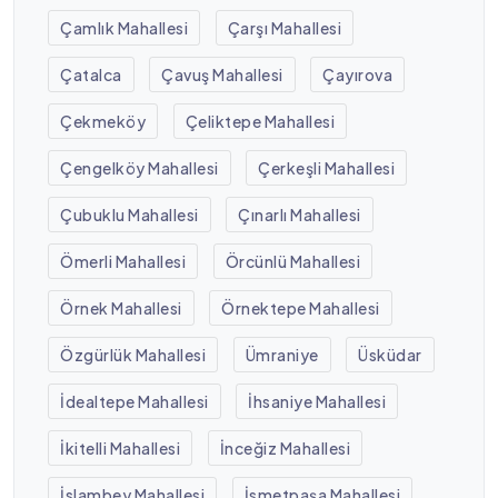
Çamlık Mahallesi
Çarşı Mahallesi
Çatalca
Çavuş Mahallesi
Çayırova
Çekmeköy
Çeliktepe Mahallesi
Çengelköy Mahallesi
Çerkeşli Mahallesi
Çubuklu Mahallesi
Çınarlı Mahallesi
Ömerli Mahallesi
Örcünlü Mahallesi
Örnek Mahallesi
Örnektepe Mahallesi
Özgürlük Mahallesi
Ümraniye
Üsküdar
İdealtepe Mahallesi
İhsaniye Mahallesi
İkitelli Mahallesi
İnceğiz Mahallesi
İslambey Mahallesi
İsmetpaşa Mahallesi