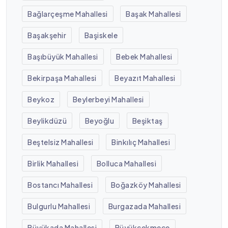
Bağlarçeşme Mahallesi
Başak Mahallesi
Başakşehir
Başiskele
Başıbüyük Mahallesi
Bebek Mahallesi
Bekirpaşa Mahallesi
Beyazıt Mahallesi
Beykoz
Beylerbeyi Mahallesi
Beylikdüzü
Beyoğlu
Beşiktaş
Beştelsiz Mahallesi
Binkılıç Mahallesi
Birlik Mahallesi
Bolluca Mahallesi
Bostancı Mahallesi
Boğazköy Mahallesi
Bulgurlu Mahallesi
Burgazada Mahallesi
Büyükada Mahallesi
Büyükçekmece