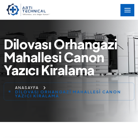
Dilovası Orhangazi
Mahallesi Canon
Yazıcı Kiralama
ANASAYFA
DILOVASI ORHANGAZI MAHALLESI CANON
YAZICI KIRALAMA