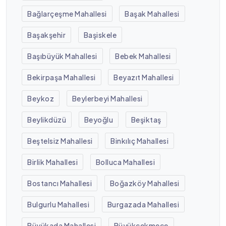
Bağlarçeşme Mahallesi
Başak Mahallesi
Başakşehir
Başiskele
Başıbüyük Mahallesi
Bebek Mahallesi
Bekirpaşa Mahallesi
Beyazıt Mahallesi
Beykoz
Beylerbeyi Mahallesi
Beylikdüzü
Beyoğlu
Beşiktaş
Beştelsiz Mahallesi
Binkılıç Mahallesi
Birlik Mahallesi
Bolluca Mahallesi
Bostancı Mahallesi
Boğazköy Mahallesi
Bulgurlu Mahallesi
Burgazada Mahallesi
Büyükada Mahallesi
Büyükçekmece