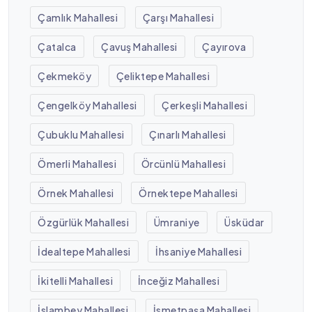
Çamlık Mahallesi
Çarşı Mahallesi
Çatalca
Çavuş Mahallesi
Çayırova
Çekmeköy
Çeliktepe Mahallesi
Çengelköy Mahallesi
Çerkeşli Mahallesi
Çubuklu Mahallesi
Çınarlı Mahallesi
Ömerli Mahallesi
Örcünlü Mahallesi
Örnek Mahallesi
Örnektepe Mahallesi
Özgürlük Mahallesi
Ümraniye
Üsküdar
İdealtepe Mahallesi
İhsaniye Mahallesi
İkitelli Mahallesi
İnceğiz Mahallesi
İslambey Mahallesi
İsmetpaşa Mahallesi