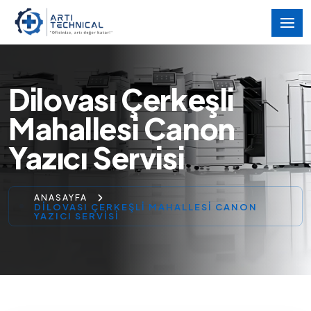
Dilovası Çerkeşli
Mahallesi Canon
Yazıcı Servisi
ANASAYFA
DILOVASI ÇERKEŞLI MAHALLESI CANON
YAZICI SERVISI