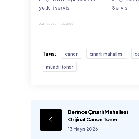
yetkili servisi
Servisi
Ref: 6972a32b5a892
Tags:
canon
çınarlı mahallesi
d
muadil toner
Derince Çınarlı Mahallesi
Orijinal Canon Toner
13 Mayıs 2026