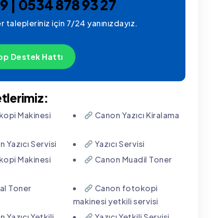
9 | 0534 878 93 27
r talepleriniz için 7/24 yanınızdayız.
p Destek Hattı
tlerimiz:
opi Makinesi
Canon Yazıcı Kiralama
 Yazıcı Servisi
Yazıcı Servisi
opi Makinesi
Canon Muadil Toner
nal Toner
Canon fotokopi
makinesi yetkili servisi
 Yazıcı Yetkili
Yazıcı Yetkili Servisi