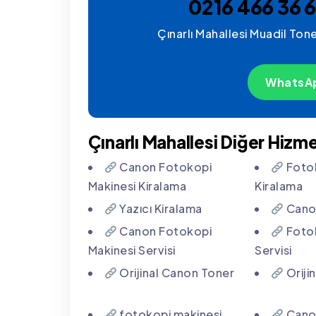
0216 466 36 6
Çınarlı Mahallesi Muadil Tone
WhatsAp
Çınarlı Mahallesi Diğer Hizme
Canon Fotokopi
Fotok
Makinesi Kiralama
Kiralama
Yazıcı Kiralama
Canon
Canon Fotokopi
Fotok
Makinesi Servisi
Servisi
Orijinal Canon Toner
Oriji
fotokopi makinesi
Canon