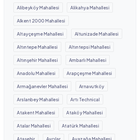
Alibeyköy Mahallesi
Alikahya Mahallesi
Alkent 2000 Mahallesi
Altayçeşme Mahallesi
Altunizade Mahallesi
Altıntepe Mahallesi
Altıntepsi Mahallesi
Altınşehir Mahallesi
Ambarlı Mahallesi
Anadolu Mahallesi
Arapçeşme Mahallesi
Armağanevler Mahallesi
Arnavutköy
Arslanbey Mahallesi
Artı Technical
Atakent Mahallesi
Ataköy Mahallesi
Atalar Mahallesi
Atatürk Mahallesi
Ataşehir
Avcılar
Ayazağa Mahallesi