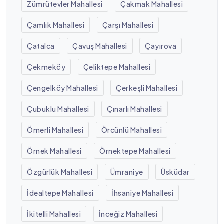
Zümrütevler Mahallesi
Çakmak Mahallesi
Çamlık Mahallesi
Çarşı Mahallesi
Çatalca
Çavuş Mahallesi
Çayırova
Çekmeköy
Çeliktepe Mahallesi
Çengelköy Mahallesi
Çerkeşli Mahallesi
Çubuklu Mahallesi
Çınarlı Mahallesi
Ömerli Mahallesi
Örcünlü Mahallesi
Örnek Mahallesi
Örnektepe Mahallesi
Özgürlük Mahallesi
Ümraniye
Üsküdar
İdealtepe Mahallesi
İhsaniye Mahallesi
İkitelli Mahallesi
İnceğiz Mahallesi