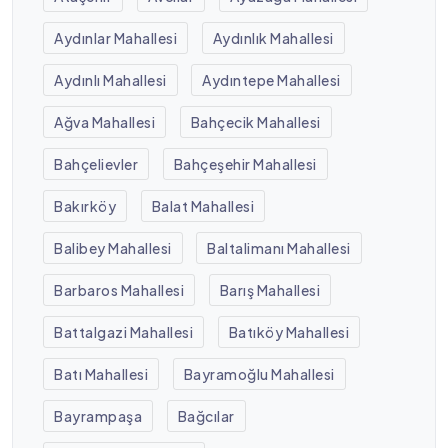
Aydınlar Mahallesi
Aydınlık Mahallesi
Aydınlı Mahallesi
Aydıntepe Mahallesi
Ağva Mahallesi
Bahçecik Mahallesi
Bahçelievler
Bahçeşehir Mahallesi
Bakırköy
Balat Mahallesi
Balibey Mahallesi
Baltalimanı Mahallesi
Barbaros Mahallesi
Barış Mahallesi
Battalgazi Mahallesi
Batıköy Mahallesi
Batı Mahallesi
Bayramoğlu Mahallesi
Bayrampaşa
Bağcılar