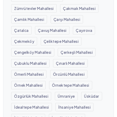
Zümrütevler Mahallesi
Çakmak Mahallesi
Çamlık Mahallesi
Çarşı Mahallesi
Çatalca
Çavuş Mahallesi
Çayırova
Çekmeköy
Çeliktepe Mahallesi
Çengelköy Mahallesi
Çerkeşli Mahallesi
Çubuklu Mahallesi
Çınarlı Mahallesi
Ömerli Mahallesi
Örcünlü Mahallesi
Örnek Mahallesi
Örnektepe Mahallesi
Özgürlük Mahallesi
Ümraniye
Üsküdar
İdealtepe Mahallesi
İhsaniye Mahallesi