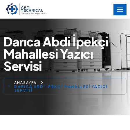
Darıca Abdi İpekçi
Mahallesi Yazıcı
Servisi
ANASAYFA
DARICA ABDI İPEKÇI MAHALLESI YAZICI
SERVISI