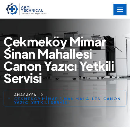
Çekmeköy Mimar
Sinan Mahallesi
Canon Yazıcı Yetkili
Servisi
ANASAYFA
ÇEKMEKÖY MIMAR SINAN MAHALLESI CANON
YAZICI YETKILI SERVISI