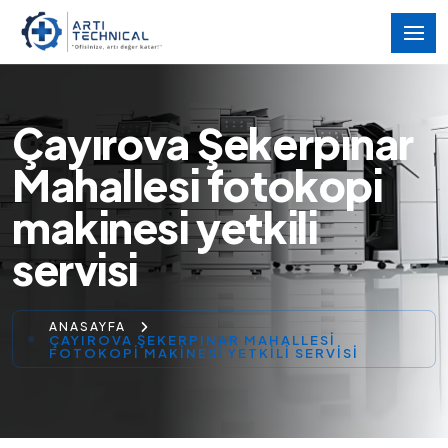
Çayırova Şekerpınar
Mahallesi fotokopi
makinesi yetkili
servisi
ANASAYFA
ÇAYIROVA ŞEKERPINAR MAHALLESI
FOTOKOPI MAKINESI YETKILI SERVISI